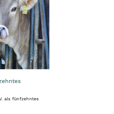
 fünfzehntes
üßt
fzehntes
V. als fünfzehntes