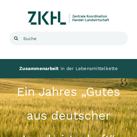
Zum
Inhalt
springen
Suche
nach:
Zusammenarbeit
in der Lebensmittelkette
Ein Jahres „Gutes
aus deutscher