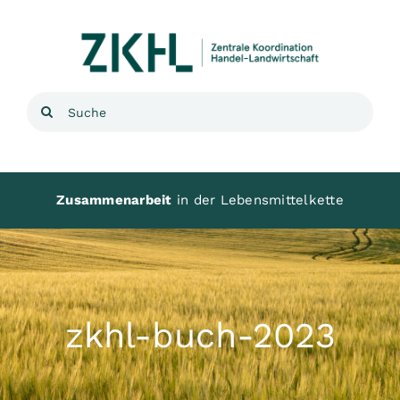
Zum
Inhalt
springen
Suche
nach:
Zusammenarbeit
in der Lebensmittelkette
zkhl-buch-2023