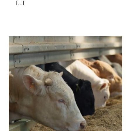
[...]
Stellungnahme zum
Kabinettsbeschluss für die
Herkunftskennzeichnung von
frischem Fleisch
Allgemein